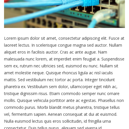
Lorem ipsum dolor sit amet, consectetur adipiscing elit. Fusce at
laoreet lectus. In scelerisque congue magna sed auctor. Nullam
aliquet eros in facilisis auctor. Cras ac ante augue. Nam
malesuada nunc lorem, at imperdiet enim feugiat a. Suspendisse
sem ex, rutrum nec ultricies sed, euismod eu nunc. Nullam sit
amet molestie neque. Quisque rhoncus ligula ac nisl iaculis
mattis. Sed vestibulum nec tortor ac porta. Integer tincidunt
pharetra ex. Vestibulum sem dolor, ullamcorper eget nibh ac,
tristique dignissim risus. Etiam commodo semper nunc ornare
mollis. Quisque vehicula porttitor ante ac egestas. Phasellus non
commodo purus. Morbi blandit metus pharetra, tristique tellus
vel, fermentum sapien. Aenean consequat at dui at euismod.
Nulla euismod lectus quis eros sollicitudin, id fringilla urna
consectetur. Duis tellus purus, aliquam sed viverra id,