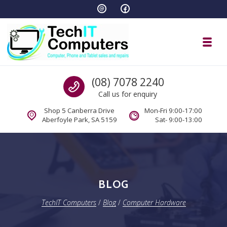
Skip to navigation
Skip to content
Toggl
TechIT Computers
Call us
(08) 7078 2240
Call us for enquiry
Shop 5 Canberra Drive
Mon-Fri 9:00-17:00
Aberfoyle Park, SA 5159
Sat- 9:00-13:00
BLOG
TechIT Computers
/
Blog
/
Computer Hardware